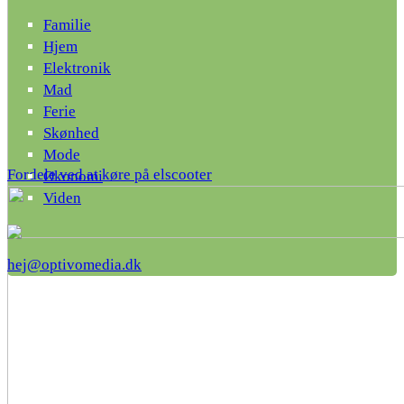
Familie
Hjem
Elektronik
Mad
Ferie
Skønhed
Mode
Fordele ved at køre på elscooter
Økonomi
Viden
hej@optivomedia.dk