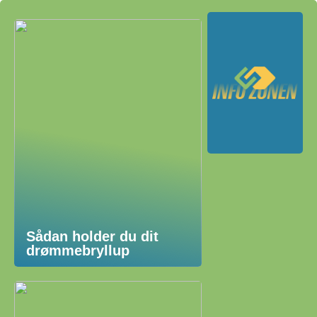
Sådan holder du dit
drømmebryllup