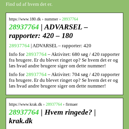
Find ud af hvem det er.
https://www.180.dk › nummer ›
28937764
28937764
| ADVARSEL –
rapporter: 420 – 180
28937764
| ADVARSEL – rapporter: 420
Info for
28937764
– Aktivitet: 680 søg / 420 rapporter
fra brugere. Er du blevet ringet op? Se hvem det er og
læs hvad andre brugere siger om dette nummer!
Info for
28937764
– Aktivitet: 704 søg / 420 rapporter
fra brugere. Er du blevet ringet op? Se hvem det er og
læs hvad andre brugere siger om dette nummer!
https://www.krak.dk ›
28937764
› firmaer
28937764
| Hvem ringede? |
krak.dk