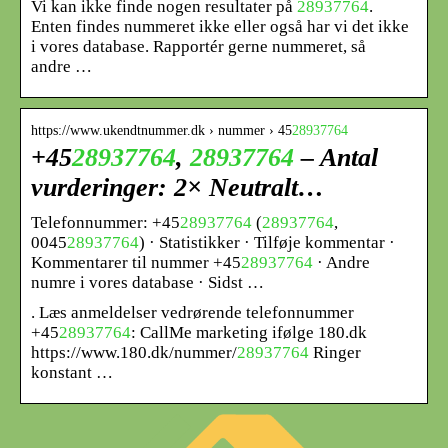
Vi kan ikke finde nogen resultater på
28937764
.
Enten findes nummeret ikke eller også har vi det ikke
i vores database. Rapportér gerne nummeret, så
andre …
https://www.ukendtnummer.dk › nummer › 45
28937764
+45
28937764
,
28937764
– Antal
vurderinger: 2× Neutralt…
Telefonnummer: +45
28937764
(
28937764
,
0045
28937764
) · Statistikker · Tilføje kommentar ·
Kommentarer til nummer +45
28937764
· Andre
numre i vores database · Sidst …
. Læs anmeldelser vedrørende telefonnummer
+45
28937764
: CallMe marketing ifølge 180.dk
https://www.180.dk/nummer/
28937764
Ringer
konstant …