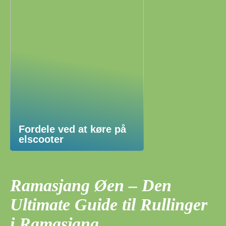
Fordele ved at køre på
elscooter
Ramasjang Øen – Den
Ultimate Guide til Rullinger
i Ramasjang