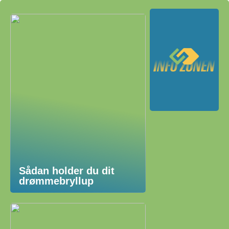
Sådan holder du dit
drømmebryllup